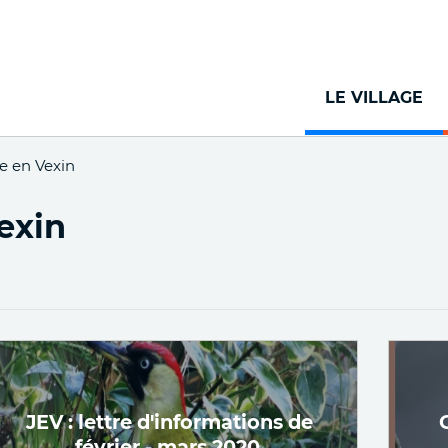
Aller
au
contenu
principal
LE VILLAGE
e en Vexin
exin
JEV : lettre d'informations de
février - mars 2020.