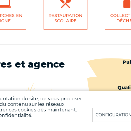
RCHES EN
RESTAURATION
COLLECT
IGNE
SCOLAIRE
DÉCH
res et agence
Pied
Pub
de
page
Quali
-
Qualit
uentation du site, de vous proposer
 du contenu sur les réseaux
unale : chaque lundi
Second
trer ces cookies dès maintenant.
00, mercredi après-midi de 13h00 à
CONFIGURATION
nfidentialité.
eudi, vendredi de 08h00 à 12h00,