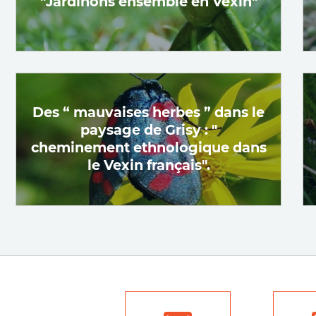
"Jardinons ensemble en Vexin"
Des “ mauvaises herbes ” dans le
paysage de Grisy : "
cheminement ethnologique dans
le Vexin français".