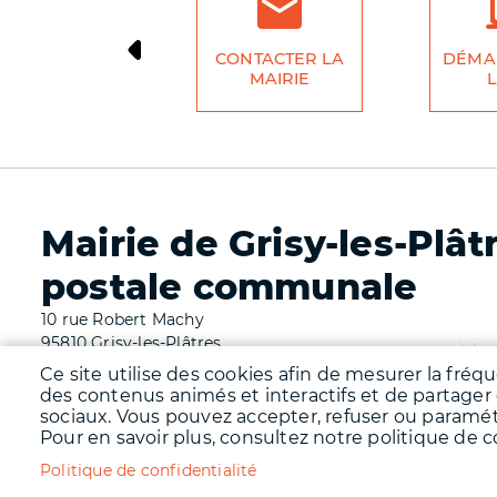
CONTACTER LA
DÉMA
MAIRIE
L
Mairie de Grisy-les-Plât
postale communale
10 rue Robert Machy
95810 Grisy-les-Plâtres
Tél. 01 34 66 62 69
Ce site utilise des cookies afin de mesurer la fréq
des contenus animés et interactifs et de partager
Fermetures de la mairie et de l'agence postale comm
sociaux. Vous pouvez accepter, refuser ou paramé
Ouvertures de la mairie : mardi matin de 08h30 à 12h
Pour en savoir plus, consultez notre politique de co
17h00, vendredi matin de 08h30 à 12h00.
Ouvertures de l'agence postale communale : mardi , j
Politique de confidentialité
mercredi de 13h00 à 17h00, samedi de 09h00 à 12h00
.