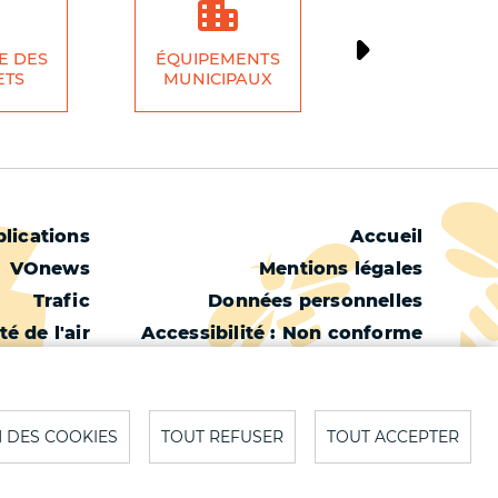
E DES
ÉQUIPEMENTS
ÉCONOMI
ETS
MUNICIPAUX
LOCALE
Menu
lications
Accueil
VOnews
Mentions légales
Pied
Trafic
Données personnelles
de
té de l'air
Accessibilité : Non conforme
page
é de l'eau
Cookies
Météo
Contact
Plan du site
 DES COOKIES
TOUT REFUSER
TOUT ACCEPTER
S'identifier