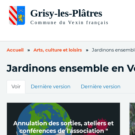
Accueil
Arts, culture et loisirs
Jardinons ensembl
Jardinons ensemble en V
Onglets
Voir
Dernière version
Dernière version
principaux
Annulation des sorties, ateliers et
conférences de l'association "