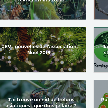
JEV : nouvelles de l'association "
" J
Noël 2019 ".
s
J’ai trouvé un nid de frelons
Po
asiatiques : que dois-je faire ?