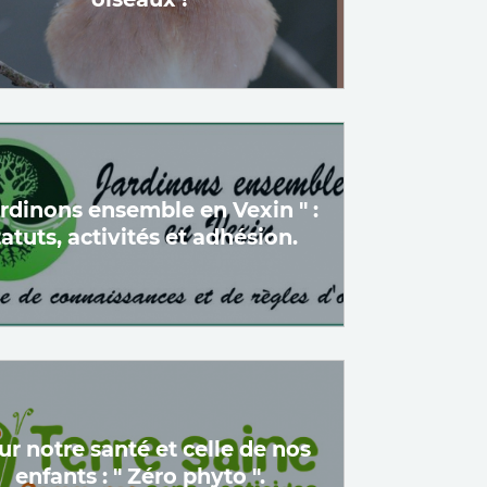
ardinons ensemble en Vexin " :
tatuts, activités et adhésion.
ur notre santé et celle de nos
enfants : " Zéro phyto ".