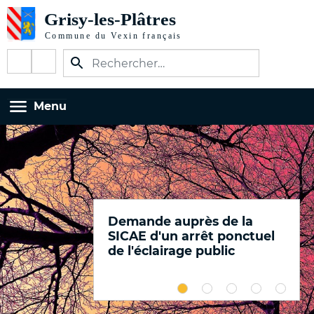
Aller
au
contenu
RÉSEAUX
principal
SOCIAUX
TOUTES LES GALERIES
Menu
Demande auprès de la
SICAE d'un arrêt ponctuel
de l'éclairage public