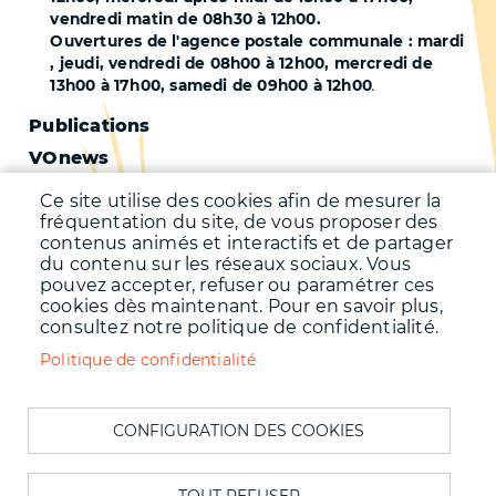
vendredi matin de 08h30 à 12h00.
Ouvertures de l'agence postale communale : mardi
, jeudi, vendredi de 08h00 à 12h00, mercredi de
13h00 à 17h00, samedi de 09h00 à 12h00
.
Pied
Publications
VOnews
de
Trafic
page
Ce site utilise des cookies afin de mesurer la
Qualité de l'air
fréquentation du site, de vous proposer des
-
contenus animés et interactifs et de partager
Qualité de l'eau
du contenu sur les réseaux sociaux. Vous
Second
pouvez accepter, refuser ou paramétrer ces
Météo
cookies dès maintenant. Pour en savoir plus,
consultez notre politique de confidentialité.
Menu
Accueil
Politique de confidentialité
Mentions légales
Pied
Données personnelles
de
CONFIGURATION DES COOKIES
Accessibilité : Non conforme
page
Cookies
TOUT REFUSER