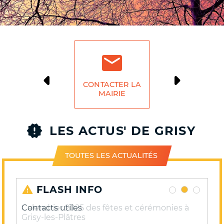
CONTACTER LA
DÉMARCH
MAIRIE
LIG
LES ACTUS' DE GRISY
TOUTES LES ACTUALITÉS
FLASH INFO
Contacts utiles