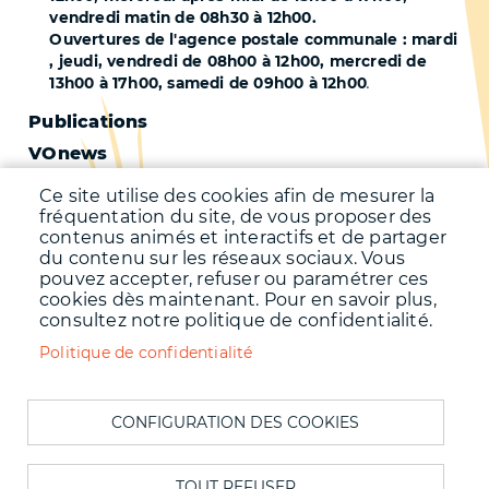
vendredi matin de 08h30 à 12h00.
Ouvertures de l'agence postale communale : mardi
, jeudi, vendredi de 08h00 à 12h00, mercredi de
13h00 à 17h00, samedi de 09h00 à 12h00
.
Pied
Publications
VOnews
de
Trafic
Ce site utilise des cookies afin de mesurer la
page
fréquentation du site, de vous proposer des
Qualité de l'air
-
contenus animés et interactifs et de partager
Qualité de l'eau
du contenu sur les réseaux sociaux. Vous
Second
pouvez accepter, refuser ou paramétrer ces
Météo
cookies dès maintenant. Pour en savoir plus,
consultez notre politique de confidentialité.
Menu
Accueil
Politique de confidentialité
Mentions légales
Pied
Données personnelles
de
CONFIGURATION DES COOKIES
Accessibilité : Non conforme
page
Cookies
Contact
TOUT REFUSER