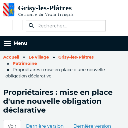
Aller
au
contenu
Réseaux
principal
sociaux
Menu
Accueil
Le village
Grisy-les-Plâtres
Patrimoine
Propriétaires : mise en place d'une nouvelle
obligation déclarative
Propriétaires : mise en place
d'une nouvelle obligation
déclarative
Onglets
Voir
Dernière version
Dernière version