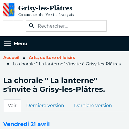
Aller
au
contenu
Réseaux
principal
sociaux
Menu
Accueil
Arts, culture et loisirs
La chorale " La lanterne" s'invite à Grisy-les-Plâtres.
La chorale " La lanterne"
s'invite à Grisy-les-Plâtres.
Onglets
Voir
Dernière version
Dernière version
principaux
Vendredi 21 avril