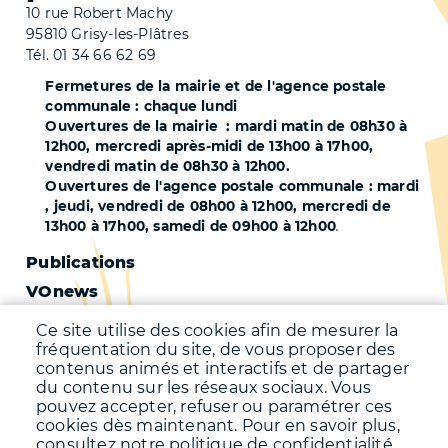
10 rue Robert Machy
95810 Grisy-les-Plâtres
Tél. 01 34 66 62 69
Fermetures de la mairie et de l'agence postale
communale : chaque lundi
Ouvertures de la mairie : mardi matin de 08h30 à
12h00, mercredi après-midi de 13h00 à 17h00,
vendredi matin de 08h30 à 12h00.
Ouvertures de l'agence postale communale : mardi
, jeudi, vendredi de 08h00 à 12h00, mercredi de
13h00 à 17h00, samedi de 09h00 à 12h00
.
Pied
Publications
VOnews
de
Trafic
page
Ce site utilise des cookies afin de mesurer la
Qualité de l'air
fréquentation du site, de vous proposer des
-
contenus animés et interactifs et de partager
Qualité de l'eau
du contenu sur les réseaux sociaux. Vous
Second
pouvez accepter, refuser ou paramétrer ces
Météo
cookies dès maintenant. Pour en savoir plus,
consultez notre politique de confidentialité.