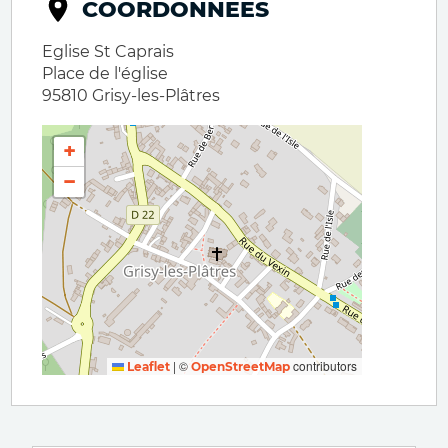
COORDONNÉES
Eglise St Caprais
Place de l'église
95810
Grisy-les-Plâtres
+
−
|
©
contributors
Leaflet
OpenStreetMap