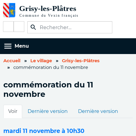
Aller
au
contenu
Réseaux
principal
sociaux
Menu
Accueil
Le village
Grisy-les-Plâtres
commémoration du 11 novembre
commémoration du 11
novembre
Onglets
Voir
Dernière version
Dernière version
principaux
mardi 11 novembre à 10h30