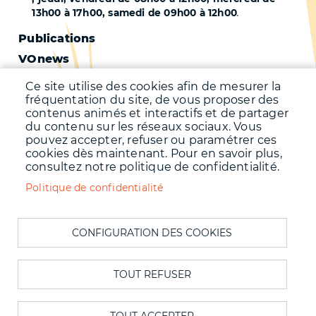
13h00 à 17h00, samedi de 09h00 à 12h00
.
Pied
Publications
VOnews
de
Trafic
page
Ce site utilise des cookies afin de mesurer la
Qualité de l'air
fréquentation du site, de vous proposer des
-
contenus animés et interactifs et de partager
Qualité de l'eau
du contenu sur les réseaux sociaux. Vous
Second
pouvez accepter, refuser ou paramétrer ces
Météo
cookies dès maintenant. Pour en savoir plus,
consultez notre politique de confidentialité.
Menu
Accueil
Politique de confidentialité
Mentions légales
Pied
Données personnelles
de
CONFIGURATION DES COOKIES
Accessibilité : Non conforme
page
Cookies
Contact
TOUT REFUSER
Plan du site
S'identifier
TOUT ACCEPTER