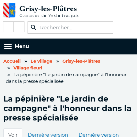
Aller
au
contenu
Réseaux
principal
sociaux
Menu
Accueil
Le village
Grisy-les-Plâtres
Village fleuri
La pépinière "Le jardin de campagne" à l'honneur
dans la presse spécialisée
La pépinière "Le jardin de
campagne" à l'honneur dans la
presse spécialisée
Onglets
Voir
Dernière version
Dernière version