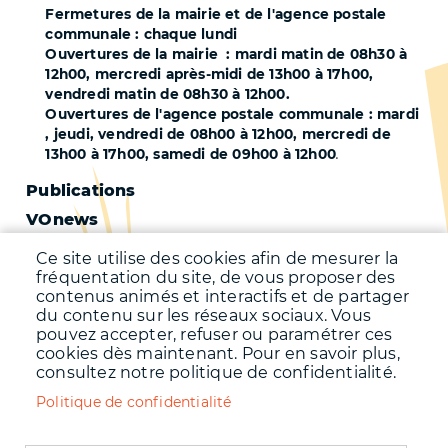
Fermetures de la mairie et de l'agence postale
communale : chaque lundi
Ouvertures de la mairie : mardi matin de 08h30 à
12h00, mercredi après-midi de 13h00 à 17h00,
vendredi matin de 08h30 à 12h00.
Ouvertures de l'agence postale communale : mardi
, jeudi, vendredi de 08h00 à 12h00, mercredi de
13h00 à 17h00, samedi de 09h00 à 12h00
.
Pied
Publications
VOnews
de
Trafic
page
Ce site utilise des cookies afin de mesurer la
Qualité de l'air
fréquentation du site, de vous proposer des
-
contenus animés et interactifs et de partager
Qualité de l'eau
du contenu sur les réseaux sociaux. Vous
Second
pouvez accepter, refuser ou paramétrer ces
Météo
cookies dès maintenant. Pour en savoir plus,
consultez notre politique de confidentialité.
Menu
Accueil
Politique de confidentialité
Mentions légales
Pied
Données personnelles