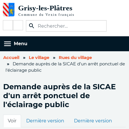
Aller
au
contenu
Réseaux
principal
sociaux
Menu
Accueil
Le village
Rues du village
Demande auprès de la SICAE d'un arrêt ponctuel de
l'éclairage public
Demande auprès de la SICAE
d'un arrêt ponctuel de
l'éclairage public
Onglets
Voir
Dernière version
Dernière version
principaux