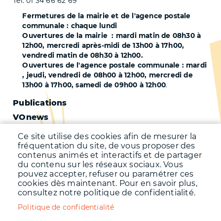
Tél. 01 34 66 62 69
Fermetures de la mairie et de l'agence postale
communale : chaque lundi
Ouvertures de la mairie : mardi matin de 08h30 à
12h00, mercredi après-midi de 13h00 à 17h00,
vendredi matin de 08h30 à 12h00.
Ouvertures de l'agence postale communale : mardi
, jeudi, vendredi de 08h00 à 12h00, mercredi de
13h00 à 17h00, samedi de 09h00 à 12h00
.
Pied
Publications
VOnews
de
Trafic
page
Ce site utilise des cookies afin de mesurer la
Qualité de l'air
fréquentation du site, de vous proposer des
-
contenus animés et interactifs et de partager
Qualité de l'eau
du contenu sur les réseaux sociaux. Vous
Second
pouvez accepter, refuser ou paramétrer ces
Météo
cookies dès maintenant. Pour en savoir plus,
consultez notre politique de confidentialité.
Menu
Accueil
Politique de confidentialité
Mentions légales
Pied