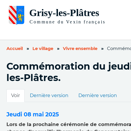
Accueil
Le village
Vivre ensemble
Commémorat
Commémoration du jeudi 
les-Plâtres.
Onglets
Voir
Dernière version
Dernière version
principaux
Jeudi 08 mai 2025
Lors de la prochaine cérémonie de commémorat