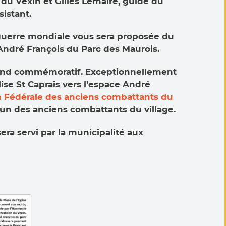
 du Vexin et Gilles Lemaire, guide du
sistant.
e guerre mondiale vous sera proposée du
 André François du Parc des Maurois.
nd commémoratif. Exceptionnellement
se St Caprais vers l'espace André
 Fédérale des anciens combattants du
l'un des anciens combattants du village.
sera servi par la municipalité aux