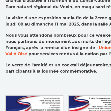
chance d'accueillir l'harmonie du Conservatoire
Parc naturel régional du Vexin, en maquisard ré
La visite d'une exposition sur la fin de la 2em
jeudi 08 au dimanche 11 mai 2025, dans la salle
Nous vous attendons nombreux pour ce weeke
nous partirons du monument aux morts de l'égli
François, après la remise d'un insigne de l'
Union
Val-d'Oise
pour services rendus à la nation par 
Le verre de l'amitié et un cocktail déjeunatoire
,
participants à la journée commémorative.