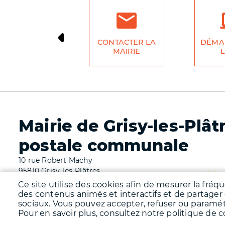
CONTACTER LA
DÉMA
MAIRIE
L
Mairie de Grisy-les-Plât
postale communale
10 rue Robert Machy
95810 Grisy-les-Plâtres
Tél. 01 34 66 62 69
Ce site utilise des cookies afin de mesurer la fréq
des contenus animés et interactifs et de partager
Fermetures de la mairie et de l'agence postale comm
sociaux. Vous pouvez accepter, refuser ou paramé
Ouvertures de la mairie : mardi matin de 08h30 à 12h
Pour en savoir plus, consultez notre politique de co
17h00, vendredi matin de 08h30 à 12h00.
Ouvertures de l'agence postale communale : mardi , j