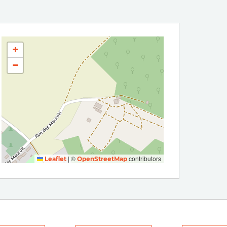
+
−
|
©
contributors
Leaflet
OpenStreetMap