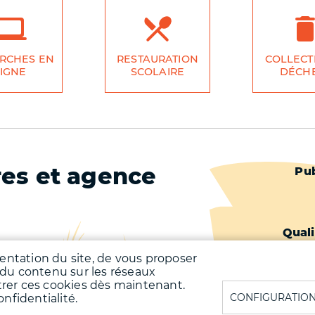
RCHES EN
RESTAURATION
COLLECT
IGNE
SCOLAIRE
DÉCH
res et agence
Pied
Pub
de
page
Quali
-
Qualit
uentation du site, de vous proposer
 du contenu sur les réseaux
unale : chaque lundi
Second
trer ces cookies dès maintenant.
00, mercredi après-midi de 13h00 à
CONFIGURATION
nfidentialité.
eudi, vendredi de 08h00 à 12h00,