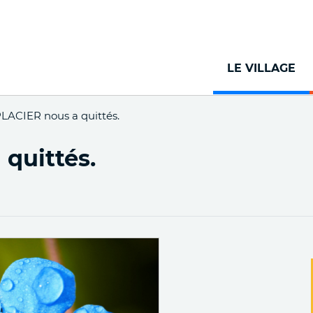
Aller
au
contenu
principal
LE VILLAGE
LACIER nous a quittés.
quittés.