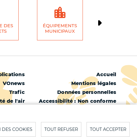
E DES
ÉQUIPEMENTS
ÉCONOMI
ETS
MUNICIPAUX
LOCALE
Menu
lications
Accueil
VOnews
Mentions légales
Pied
Trafic
Données personnelles
de
té de l'air
Accessibilité : Non conforme
page
é de l'eau
Cookies
Météo
Contact
Plan du site
 DES COOKIES
TOUT REFUSER
TOUT ACCEPTER
S'identifier