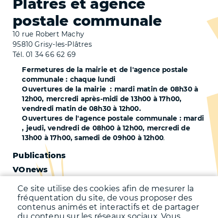
Plâtres et agence
postale communale
10 rue Robert Machy
95810 Grisy-les-Plâtres
Tél. 01 34 66 62 69
Fermetures de la mairie et de l'agence postale
communale : chaque lundi
Ouvertures de la mairie : mardi matin de 08h30 à
12h00, mercredi après-midi de 13h00 à 17h00,
vendredi matin de 08h30 à 12h00.
Ouvertures de l'agence postale communale : mardi
, jeudi, vendredi de 08h00 à 12h00, mercredi de
13h00 à 17h00, samedi de 09h00 à 12h00
.
Pied
Publications
VOnews
de
Trafic
page
Ce site utilise des cookies afin de mesurer la
Qualité de l'air
fréquentation du site, de vous proposer des
-
contenus animés et interactifs et de partager
Qualité de l'eau
du contenu sur les réseaux sociaux. Vous