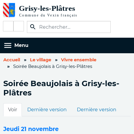
Aller
au
contenu
Réseaux
principal
sociaux
Menu
Accueil
Le village
Vivre ensemble
Soirée Beaujolais à Grisy-les-Plâtres
Soirée Beaujolais à Grisy-les-
Plâtres
Onglets
Voir
Dernière version
Dernière version
principaux
Jeudi 21 novembre