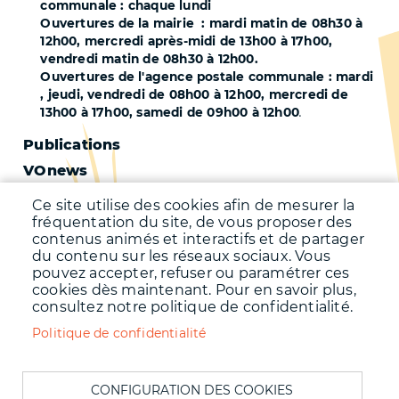
communale : chaque lundi
Ouvertures de la mairie : mardi matin de 08h30 à
12h00, mercredi après-midi de 13h00 à 17h00,
vendredi matin de 08h30 à 12h00.
Ouvertures de l'agence postale communale : mardi
, jeudi, vendredi de 08h00 à 12h00, mercredi de
13h00 à 17h00, samedi de 09h00 à 12h00
.
Pied
Publications
VOnews
de
Trafic
page
Ce site utilise des cookies afin de mesurer la
Qualité de l'air
fréquentation du site, de vous proposer des
-
contenus animés et interactifs et de partager
Qualité de l'eau
du contenu sur les réseaux sociaux. Vous
Second
pouvez accepter, refuser ou paramétrer ces
Météo
cookies dès maintenant. Pour en savoir plus,
consultez notre politique de confidentialité.
Menu
Accueil
Politique de confidentialité
Mentions légales
Pied
Données personnelles
de
CONFIGURATION DES COOKIES
Accessibilité : Non conforme