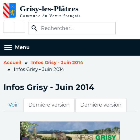
Aller
au
contenu
Réseaux
principal
sociaux
Menu
Accueil
Infos Grisy - Juin 2014
Infos Grisy - Juin 2014
Infos Grisy - Juin 2014
Onglets
Voir
Dernière version
Dernière version
principaux