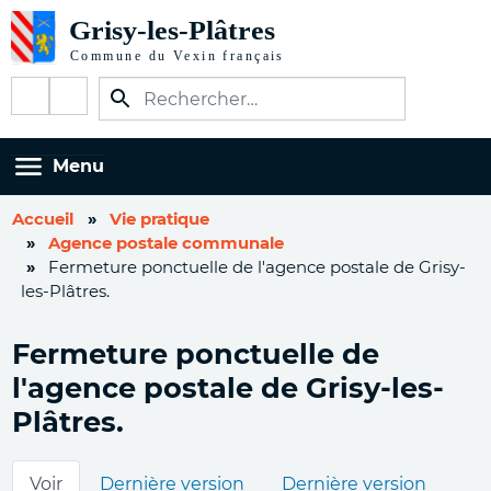
Aller
au
contenu
Réseaux
principal
sociaux
Menu
Accueil
Vie pratique
Agence postale communale
Fermeture ponctuelle de l'agence postale de Grisy-
les-Plâtres.
Fermeture ponctuelle de
l'agence postale de Grisy-les-
Plâtres.
Onglets
Voir
Dernière version
Dernière version