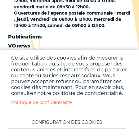
12h00, mercredi après-midi de 13h00 à 17h00,
vendredi matin de 08h30 à 12h00.
Ouvertures de l'agence postale communale : mardi
, jeudi, vendredi de 08h00 à 12h00, mercredi de
13h00 à 17h00, samedi de 09h00 à 12h00
.
Pied
Publications
VOnews
de
Trafic
page
Ce site utilise des cookies afin de mesurer la
Qualité de l'air
fréquentation du site, de vous proposer des
-
contenus animés et interactifs et de partager
Qualité de l'eau
du contenu sur les réseaux sociaux. Vous
Second
pouvez accepter, refuser ou paramétrer ces
Météo
cookies dès maintenant. Pour en savoir plus,
consultez notre politique de confidentialité.
Menu
Accueil
Politique de confidentialité
Mentions légales
Pied
Données personnelles
de
CONFIGURATION DES COOKIES
Accessibilité : Non conforme
page
Cookies