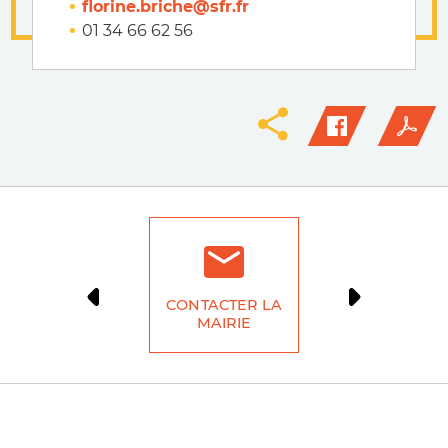
florine.briche@sfr.fr
01 34 66 62 56
CONTACTER LA
DÉMARCH
MAIRIE
LIG