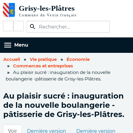
Aller
au
contenu
Réseaux
principal
sociaux
Menu
Accueil
Vie pratique
Économie
Commerces et entreprises
Au plaisir sucré : inauguration de la nouvelle
boulangerie -pâtisserie de Grisy-les-Plâtres.
Au plaisir sucré : inauguration
de la nouvelle boulangerie -
pâtisserie de Grisy-les-Plâtres.
Onglets
Voir
Dernière version
Dernière version