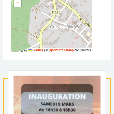
−
|
©
contributors
Leaflet
OpenStreetMap