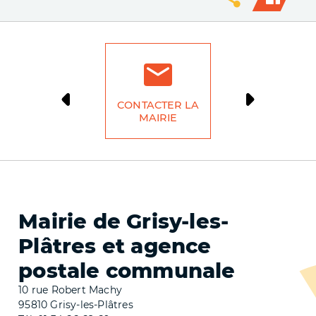
CONTACTER LA
DÉMARCH
MAIRIE
LIG
Mairie de Grisy-les-
Plâtres et agence
postale communale
10 rue Robert Machy
95810 Grisy-les-Plâtres