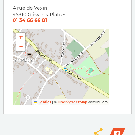
4 rue de Vexin
95810
Grisy-les-Plâtres
01 34 66 66 81
+
−
|
©
contributors
Leaflet
OpenStreetMap