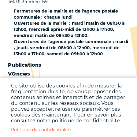
Tél. 01 34 66 62 69
Fermetures de la mairie et de l'agence postale
communale : chaque lundi
Ouvertures de la mairie : mardi matin de 08h30 à
12h00, mercredi après-midi de 13h00 à 17h00,
vendredi matin de 08h30 à 12h00.
Ouvertures de l'agence postale communale : mardi
, jeudi, vendredi de 08h00 à 12h00, mercredi de
13h00 à 17h00, samedi de 09h00 à 12h00
.
Pied
Publications
VOnews
de
Trafic
page
Ce site utilise des cookies afin de mesurer la
Qualité de l'air
fréquentation du site, de vous proposer des
-
contenus animés et interactifs et de partager
Qualité de l'eau
du contenu sur les réseaux sociaux. Vous
Second
pouvez accepter, refuser ou paramétrer ces
Météo
cookies dès maintenant. Pour en savoir plus,
consultez notre politique de confidentialité.
Menu
Accueil
Politique de confidentialité
Mentions légales
Pied