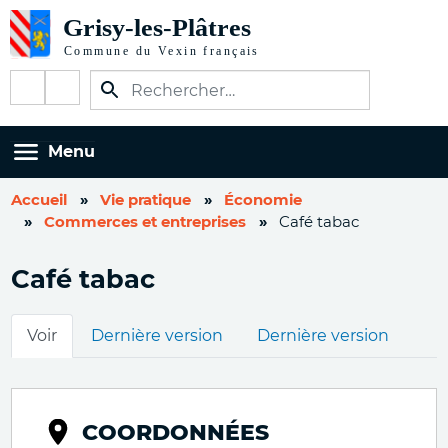
Aller
au
contenu
Réseaux
principal
sociaux
Menu
Accueil
Vie pratique
Économie
Commerces et entreprises
Café tabac
Café tabac
Onglets
Voir
Dernière version
Dernière version
principaux
COORDONNÉES