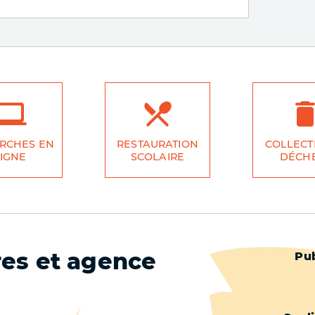
RCHES EN
RESTAURATION
COLLECT
IGNE
SCOLAIRE
DÉCH
res et agence
Pied
Pub
de