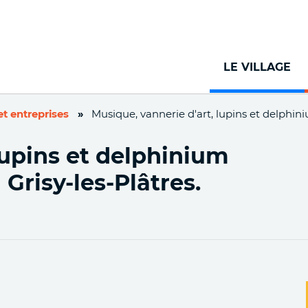
Aller
au
contenu
principal
LE VILLAGE
 entreprises
Musique, vannerie d'art, lupins et delphin
lupins et delphinium
Grisy-les-Plâtres.