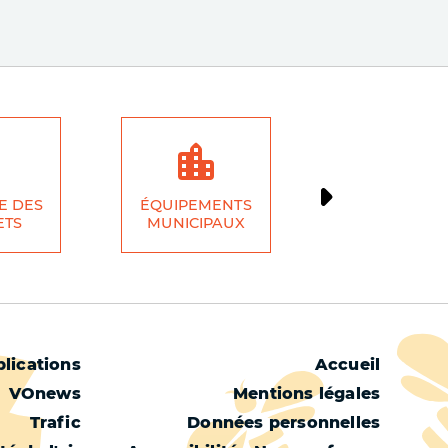
E DES
ÉQUIPEMENTS
ÉCONOMI
ETS
MUNICIPAUX
LOCALE
Menu
lications
Accueil
VOnews
Mentions légales
Pied
Trafic
Données personnelles