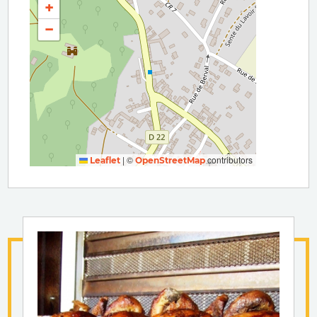
+
−
|
©
contributors
Leaflet
OpenStreetMap