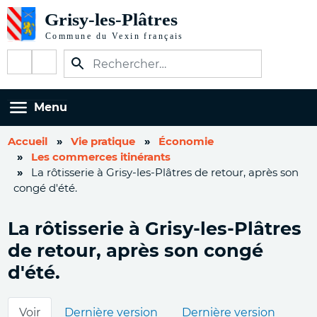
Aller
au
contenu
Réseaux
principal
sociaux
Menu
Accueil
Vie pratique
Économie
Les commerces itinérants
La rôtisserie à Grisy-les-Plâtres de retour, après son
congé d'été.
La rôtisserie à Grisy-les-Plâtres
de retour, après son congé
d'été.
Onglets
Voir
Dernière version
Dernière version