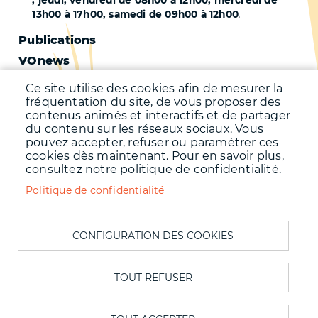
, jeudi, vendredi de 08h00 à 12h00, mercredi de
13h00 à 17h00, samedi de 09h00 à 12h00
.
Pied
Publications
VOnews
de
Trafic
Ce site utilise des cookies afin de mesurer la
page
fréquentation du site, de vous proposer des
Qualité de l'air
-
contenus animés et interactifs et de partager
Qualité de l'eau
du contenu sur les réseaux sociaux. Vous
Second
pouvez accepter, refuser ou paramétrer ces
Météo
cookies dès maintenant. Pour en savoir plus,
consultez notre politique de confidentialité.
Menu
Accueil
Politique de confidentialité
Mentions légales
Pied
Données personnelles
de
CONFIGURATION DES COOKIES
Accessibilité : Non conforme
page
Cookies
Contact
TOUT REFUSER
Plan du site