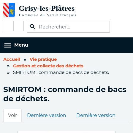
Aller
au
contenu
Réseaux
principal
sociaux
Menu
Accueil
Vie pratique
Gestion et collecte des déchets
SMIRTOM : commande de bacs de déchets.
SMIRTOM : commande de bacs
de déchets.
Onglets
Voir
Dernière version
Dernière version
principaux