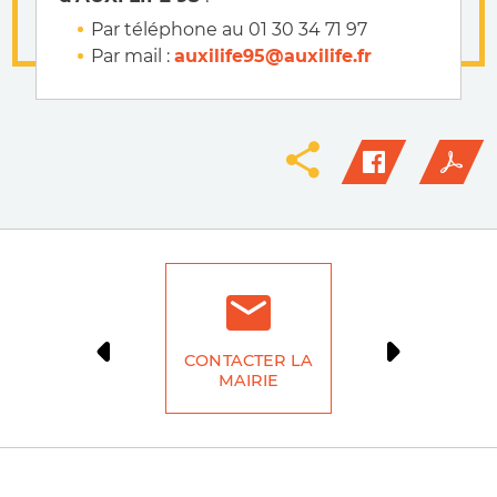
Par téléphone au 01 30 34 71 97
Par mail :
auxilife95@auxilife.fr
CONTACTER LA
DÉMARCH
MAIRIE
LIG