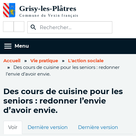
Aller
au
contenu
Réseaux
principal
sociaux
Menu
Accueil
Vie pratique
L'action sociale
Des cours de cuisine pour les seniors : redonner
l’envie d’avoir envie.
Des cours de cuisine pour les
seniors : redonner l’envie
d’avoir envie.
Onglets
Voir
Dernière version
Dernière version
principaux