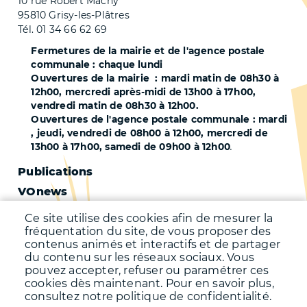
10 rue Robert Machy
95810 Grisy-les-Plâtres
Tél. 01 34 66 62 69
Fermetures de la mairie et de l'agence postale
communale : chaque lundi
Ouvertures de la mairie : mardi matin de 08h30 à
12h00, mercredi après-midi de 13h00 à 17h00,
vendredi matin de 08h30 à 12h00.
Ouvertures de l'agence postale communale : mardi
, jeudi, vendredi de 08h00 à 12h00, mercredi de
13h00 à 17h00, samedi de 09h00 à 12h00
.
Pied
Publications
VOnews
de
Trafic
page
Ce site utilise des cookies afin de mesurer la
Qualité de l'air
fréquentation du site, de vous proposer des
-
contenus animés et interactifs et de partager
Qualité de l'eau
du contenu sur les réseaux sociaux. Vous
Second
pouvez accepter, refuser ou paramétrer ces
Météo
cookies dès maintenant. Pour en savoir plus,
consultez notre politique de confidentialité.
Menu
Accueil