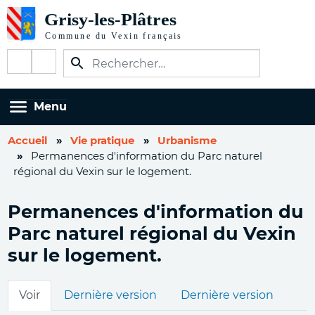
Aller
au
contenu
Réseaux
principal
sociaux
Menu
Accueil
Vie pratique
Urbanisme
Permanences d'information du Parc naturel
régional du Vexin sur le logement.
Permanences d'information du
Parc naturel régional du Vexin
sur le logement.
Onglets
Voir
Dernière version
Dernière version
principaux