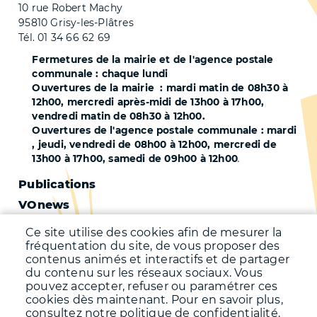
10 rue Robert Machy
95810 Grisy-les-Plâtres
Tél. 01 34 66 62 69
Fermetures de la mairie et de l'agence postale
communale : chaque lundi
Ouvertures de la mairie : mardi matin de 08h30 à
12h00, mercredi après-midi de 13h00 à 17h00,
vendredi matin de 08h30 à 12h00.
Ouvertures de l'agence postale communale : mardi
, jeudi, vendredi de 08h00 à 12h00, mercredi de
13h00 à 17h00, samedi de 09h00 à 12h00
.
Pied
Publications
VOnews
de
Trafic
page
Ce site utilise des cookies afin de mesurer la
Qualité de l'air
fréquentation du site, de vous proposer des
-
contenus animés et interactifs et de partager
Qualité de l'eau
du contenu sur les réseaux sociaux. Vous
Second
pouvez accepter, refuser ou paramétrer ces
Météo
cookies dès maintenant. Pour en savoir plus,
consultez notre politique de confidentialité.