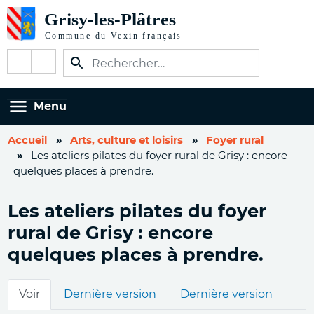
Aller
au
contenu
Réseaux
principal
sociaux
Menu
Accueil
Arts, culture et loisirs
Foyer rural
Les ateliers pilates du foyer rural de Grisy : encore
quelques places à prendre.
Les ateliers pilates du foyer
rural de Grisy : encore
quelques places à prendre.
Onglets
Voir
Dernière version
Dernière version
principaux