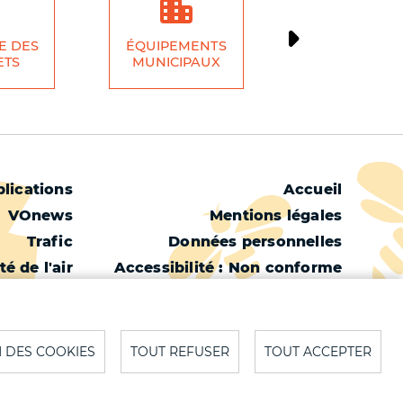
E DES
ÉQUIPEMENTS
ÉCONOMI
ETS
MUNICIPAUX
LOCALE
Menu
lications
Accueil
VOnews
Mentions légales
Pied
Trafic
Données personnelles
de
té de l'air
Accessibilité : Non conforme
page
é de l'eau
Cookies
Météo
Contact
Plan du site
 DES COOKIES
TOUT REFUSER
TOUT ACCEPTER
S'identifier