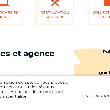
RCHES EN
RESTAURATION
COLLECT
IGNE
SCOLAIRE
DÉCH
res et agence
Pied
Pub
de
page
Quali
-
Qualit
uentation du site, de vous proposer
 du contenu sur les réseaux
unale : chaque lundi
Second
trer ces cookies dès maintenant.
00, mercredi après-midi de 13h00 à
CONFIGURATION
nfidentialité.
eudi, vendredi de 08h00 à 12h00,