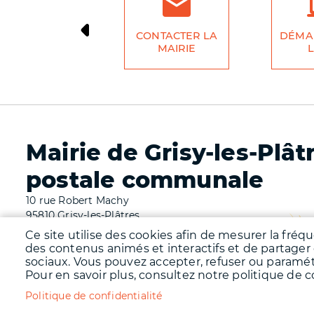
CONTACTER LA
DÉMA
MAIRIE
L
Mairie de Grisy-les-Plât
postale communale
10 rue Robert Machy
95810 Grisy-les-Plâtres
Tél. 01 34 66 62 69
Ce site utilise des cookies afin de mesurer la fréq
des contenus animés et interactifs et de partager
Fermetures de la mairie et de l'agence postale comm
sociaux. Vous pouvez accepter, refuser ou paramé
Ouvertures de la mairie : mardi matin de 08h30 à 12h
Pour en savoir plus, consultez notre politique de co
17h00, vendredi matin de 08h30 à 12h00.
Ouvertures de l'agence postale communale : mardi , j
Politique de confidentialité
mercredi de 13h00 à 17h00, samedi de 09h00 à 12h00
.