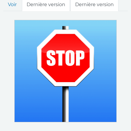
Onglets
Voir
Dernière version
Dernière version
principaux